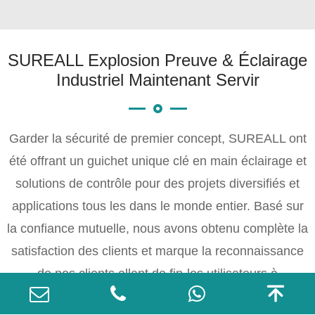
SUREALL Explosion Preuve & Éclairage
Industriel Maintenant Servir
Garder la sécurité de premier concept, SUREALL ont
été offrant un guichet unique clé en main éclairage et
solutions de contrôle pour des projets diversifiés et
applications tous les dans le monde entier. Basé sur
la confiance mutuelle, nous avons obtenu complète la
satisfaction des clients et marque la reconnaissance
de nos clients allant de fin-les utilisateurs à

ingénieurs, des détaillants aux concessionnaires, de