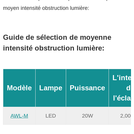
moyen intensité obstruction lumière:
Guide de sélection de moyenne
intensité obstruction lumière:
L'inte
Modèle
Lampe
Puissance
d
l'écla
AWL-M
LED
20W
2,000