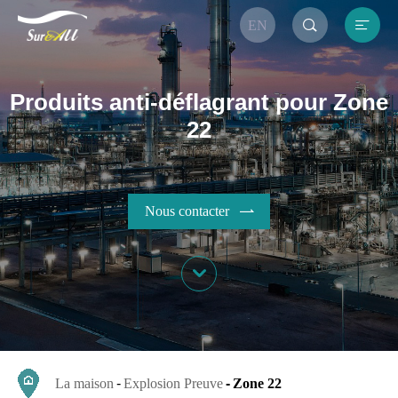


EN
Produits anti-déflagrant pour Zone
22
Nous contacter


La maison
Explosion Preuve
Zone 22