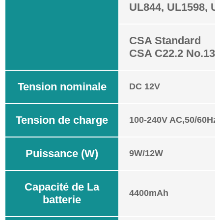
UL844, UL1598, 
CSA Standard
CSA C22.2 No.13
Tension nominale
DC 12V
Tension de charge
100-240V AC,50/60Hz
Puissance (W)
9W/12W
Capacité de La
4400mAh
batterie