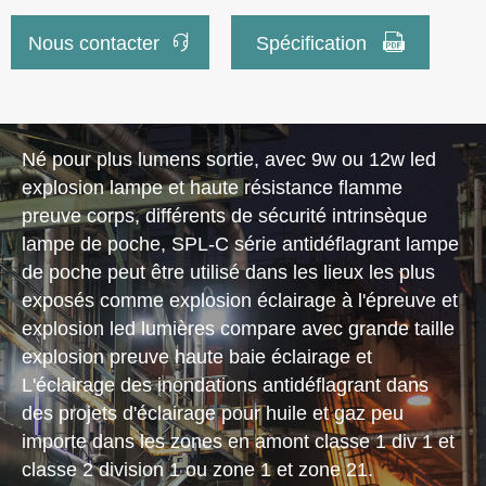


Nous contacter
Spécification
Né pour plus lumens sortie, avec 9w ou 12w led
explosion lampe et haute résistance flamme
preuve corps, différents de sécurité intrinsèque
lampe de poche, SPL-C série antidéflagrant lampe
de poche peut être utilisé dans les lieux les plus
exposés comme explosion éclairage à l'épreuve et
explosion led lumières compare avec grande taille
explosion preuve haute baie éclairage et
L'éclairage des inondations antidéflagrant dans
des projets d'éclairage pour huile et gaz peu
importe dans les zones en amont classe 1 div 1 et
classe 2 division 1 ou zone 1 et zone 21.