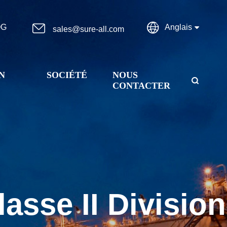


OG
Anglais
sales@sure-all.com
N
SOCIÉTÉ
NOUS

CONTACTER
asse II Division