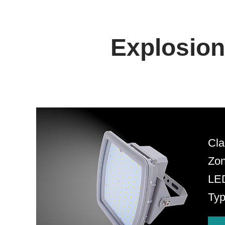
Explosion
Cla
Zon
LE
Typ