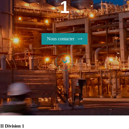
1
Nous contacter


II Division 1