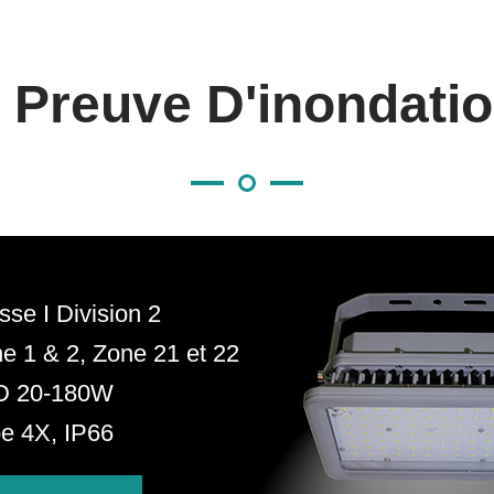
 Preuve D'inondati
sse I Division 2
e 1 & 2, Zone 21 et 22
D 20-180W
e 4X, IP66