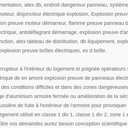
mentation, atex db, endroit dangereux panneau, système
 moteur, disjoncteur électrique explosion, Explosion pre
on preuve moteur démarreur, flamme preuve panneau boî
trique, antidéflagrant démarrage, explosion preuve d'arr
ction, atex tableau de distribution, db équipement, expl
explosion preuve boîtes électriques, ex d boîte.
errupteur à l'intérieur du logement et poignée opérateurs 
ectrique de en amont explosion preuve de panneaux électr
s des conditions difficiles et dans des zones dangereuse
e d'aluminium armoire fermée ou amélioration de la sécu
ière de fuite à l'extérieur de l'armoire pour provoquer
ment utilisé en classe 1 div 1, classe 1 div 2, zone 1 e
ître vos demandes aurez besoin conception scientifiqu