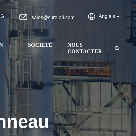


OG
Anglais
sales@sure-all.com
N
SOCIÉTÉ
NOUS

CONTACTER
anneau