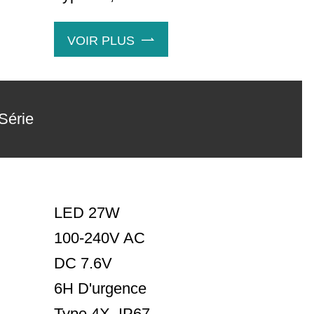
VOIR PLUS

Série
LED 27W
100-240V AC
DC 7.6V
6H D'urgence
Type 4X, IP67