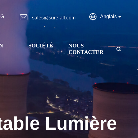


OG
Anglais
sales@sure-all.com
N
SOCIÉTÉ
NOUS

CONTACTER
rtable Lumière