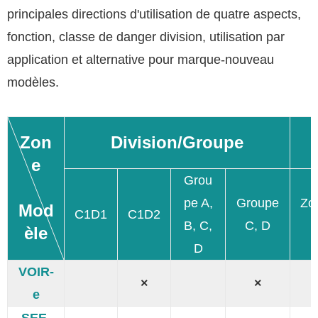
principales directions d'utilisation de quatre aspects,
fonction, classe de danger division, utilisation par
application et alternative pour marque-nouveau
modèles.
Zon
Division/Groupe
e
Grou
pe A,
Groupe
Zo
Mod
C1D1
C1D2
B, C,
C, D
èle
D
VOIR-
×
×
e
SEE-