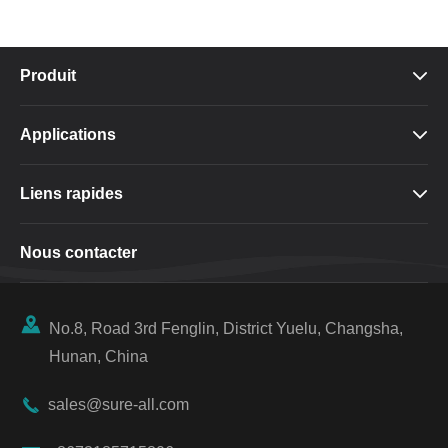
Produit

Applications

Liens rapides

Nous contacter

No.8, Road 3rd Fenglin, District Yuelu, Changsha,
Hunan, China

sales@sure-all.com