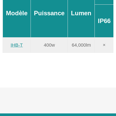
Modèle
Puissance
Lumen
IP66
IHB-T
400w
64,000lm
×