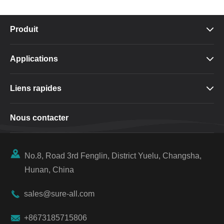
Produit

Applications

Liens rapides

Nous contacter

No.8, Road 3rd Fenglin, District Yuelu, Changsha,
Hunan, China

sales@sure-all.com

+8673185715806