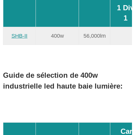
1 Div
1
SHB-II
400w
56,000lm
Guide de sélection de 400w
industrielle led haute baie lumière:
Cara