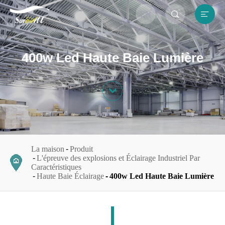


EN
400w Led Haute Baie Lumière

La maison
Produit
L'épreuve des explosions et Éclairage Industriel Par
Caractéristiques
Haute Baie Éclairage
400w Led Haute Baie Lumière