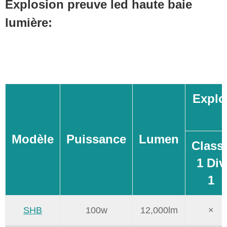
Explosion preuve led haute baie
lumière:
Explo
Modèle
Puissance
Lumen
Class
1 Div
1
SHB
100w
12,000lm
×