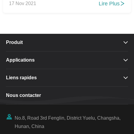
Lire Plus
17 Nov 2021

Produit

Applications

Liens rapides

Nous contacter

No.8, Road 3rd Fenglin, District Yuelu, Changsha,
Hunan, China