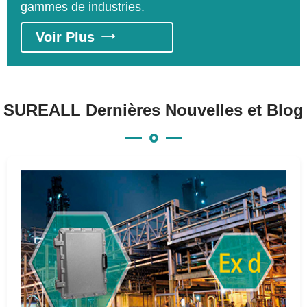
gammes de industries.
processus de transport, et en aval processus
de raffinage.
Voir Plus

SUREALL Dernières Nouvelles et Blog