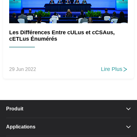
Les Différences Entre cULus et cCSAus,
cETLus Énumérés
Lire Plus
29 Jun 2022

Produit

Applications
