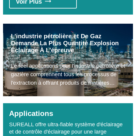
Voir Plus

L'industrie pétrolière et De Gaz
Demande La Plus Quantité Explosion
Éclairage À L'épreuve


Le réel applications pour l'industrie pétrolière et
gazière comprennent tous les processus de
l'extraction à offrant produits de matières
premières à usines pétrochimiques relative au
pétrole brut, carburant gaz, gaz naturel
liquéfié, gaz de pétrole liquéfié, gaz pipeline,
Applications
de stockage de gaz, de la pétrochimie. Basé
SUREALL offre ultra-fiable système d'éclairage
sur le processus, il pourrait être divisé en
et de contrôle d'éclairage pour une large
processus d'exploitation en amont, moyen flux