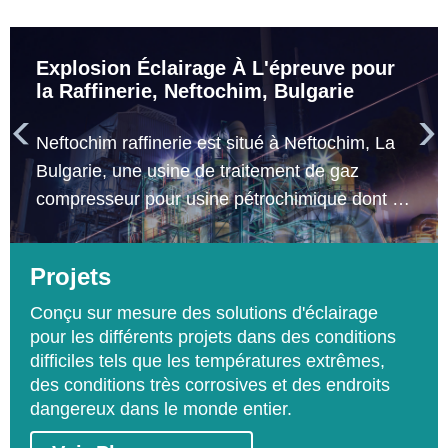
Explosion Éclairage À L'épreuve pour
la Raffinerie, Neftochim, Bulgarie


Neftochim raffinerie est situé à Neftochim, La
Bulgarie, une usine de traitement de gaz
compresseur pour usine pétrochimique dont le
génie construction société est Total. Les
domaines demandant explosion éclairage à
Projets
l'épreuve comprennent distillation traitement et
catalyser les aires de transformation.
Conçu sur mesure des solutions d'éclairage
pour les différents projets dans des conditions
difficiles tels que les températures extrêmes,
des conditions très corrosives et des endroits
dangereux dans le monde entier.